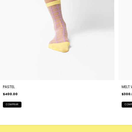
PASTEL
MELT 
$400.00
$300.