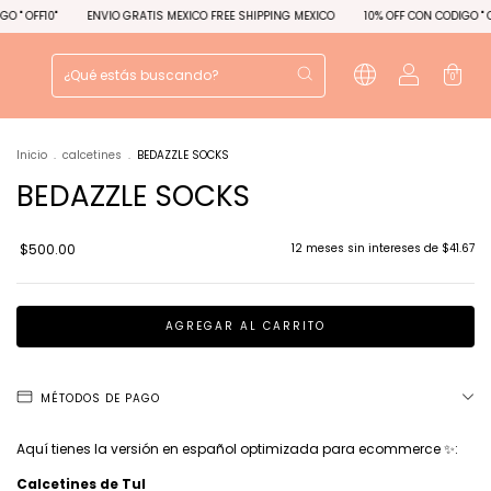
VIO GRATIS MEXICO FREE SHIPPING MEXICO
10% OFF CON CODIGO " OFF10"
ENVIO 
0
Inicio
.
calcetines
.
BEDAZZLE SOCKS
BEDAZZLE SOCKS
$500.00
12
meses sin intereses de
$41.67
MÉTODOS DE PAGO
Aquí tienes la versión en español optimizada para ecommerce ✨:
Calcetines de Tul