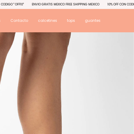
ENVIO GRATIS MEXICO FREE SHIPPING MEXICO
10% OFF CON CODIGO " OFF10"
EN
s
Contacto
calcetines
tops
guantes