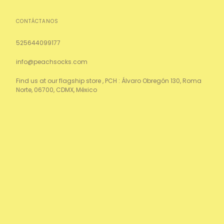
CONTÁCTANOS
525644099177
info@peachsocks.com
Find us at our flagship store , PCH : Álvaro Obregón 130, Roma
Norte, 06700, CDMX, México